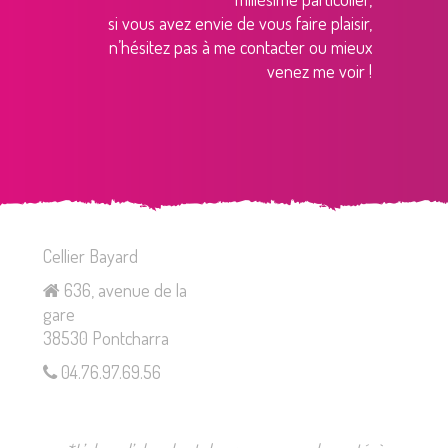
si vous avez envie de vous faire plaisir,
n’hésitez pas à me contacter ou mieux
venez me voir !
Cellier Bayard
636, avenue de la
gare
38530 Pontcharra
04.76.97.69.56