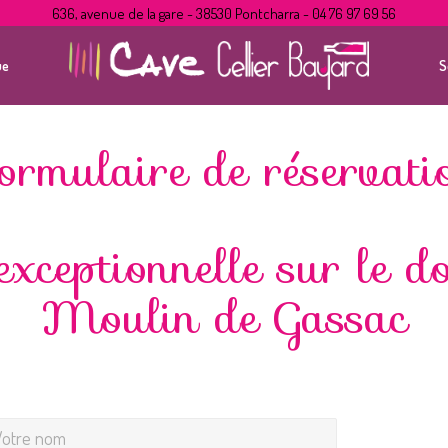
636, avenue de la gare - 38530 Pontcharra - 04 76 97 69 56
ue
S
ormulaire de réservati
exceptionnelle sur le 
Moulin de Gassac