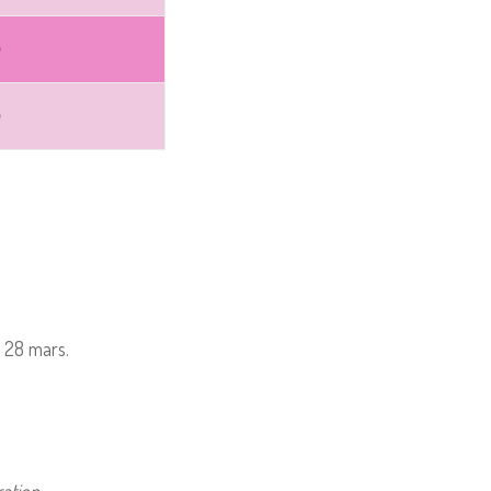
0
0
 28 mars.
ation.