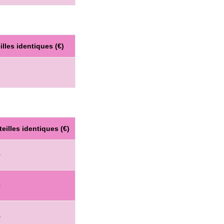
illes identiques (€)
teilles identiques (€)
0
0
5