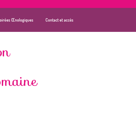
oirées Œnologiques
Contact et accès
on
domaine