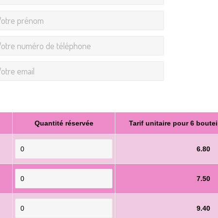
Quantité réservée
Tarif unitaire pour 6 boutei
6.80
7.50
9.40