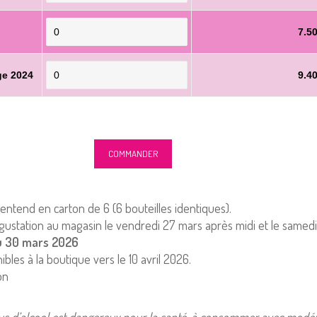
7.5
ge 2024
9.4
s’entend en carton de 6 (6 bouteilles identiques).
gustation au magasin le vendredi 27 mars après midi et le samedi
u 30 mars 2026
ibles à la boutique vers le 10 avril 2026.
on
us d’alcool est dangereux pour la santé, à consommer avec modér