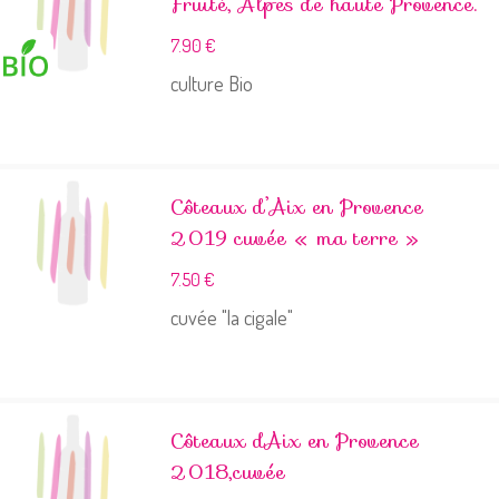
Fruité, Alpes de haute Provence.
7.90
€
culture Bio
Côteaux d’Aix en Provence
2019 cuvée « ma terre »
7.50
€
cuvée "la cigale"
Côteaux dAix en Provence
2018,cuvée