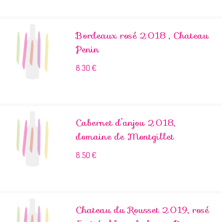
Bordeaux rosé 2018 , Chateau
Penin
8.30
€
Cabernet d’anjou 2018,
domaine de Montgillet
8.50
€
Chateau du Rousset 2019, rosé