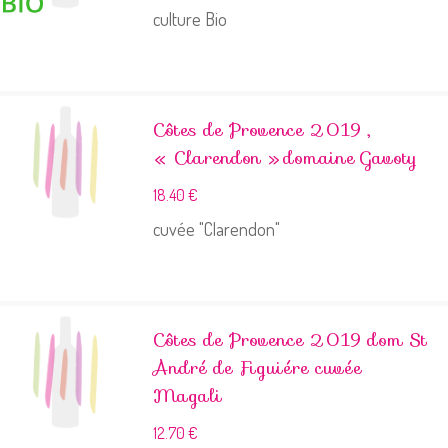
culture Bio
Côtes de Provence 2019 ,
« Clarendon » domaine Gavoty
18.40
€
cuvée "Clarendon"
Côtes de Provence 2019 dom St
André de Figuiére cuvée
Magali
12.70
€