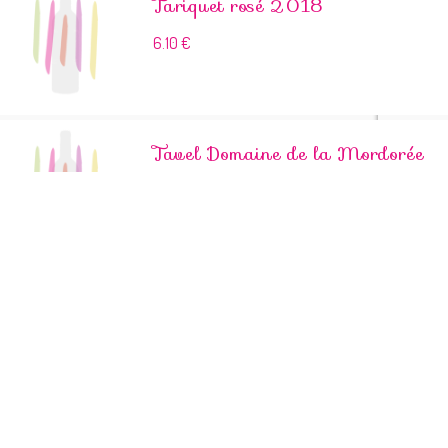
Tariquet rosé 2018
6.10
€
Tavel Domaine de la Mordorée
2017 « la dame rousse »
15.90
€
culture Bio
VDP 2018 ,cuvée Guilhem
domaine Moulin de Gassac
6.50
€