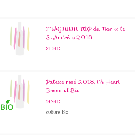
MAGNUM VDP du Var « le
St André » 2018
21.00
€
Palette rosé 2018, Ch Henri
Bonnaud Bio
19.70
€
culture Bio