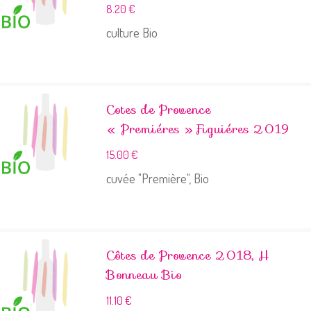
8.20
€
culture Bio
Cotes de Provence
« Premiéres » Figuiéres 2019
15.00
€
cuvée "Première", Bio
Côtes de Provence 2018, H
Bonneau Bio
11.10
€