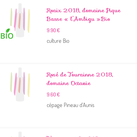
Roaix 2018, domaine Pique
Basse « l’Ambigu » Bio
9.90
€
culture Bio
Rosé de Tourainne 2018,
domaine Octavie
9.60
€
cépage Pineau d'Aunis