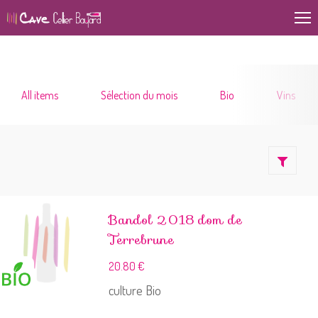
All items
Sélection du mois
Bio
Vins
Bandol 2018 dom de
Terrebrune
20.80
€
culture Bio