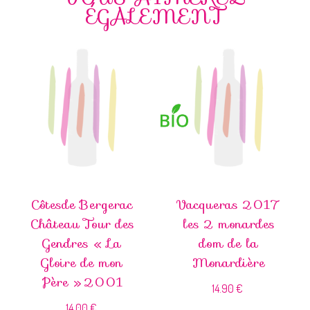
ÉGALEMENT
Côtesde Bergerac
Vacqueras 2017
Château Tour des
les 2 monardes
Gendres « La
dom de la
Gloire de mon
Monardière
Père » 2001
14.90
€
14.00
€