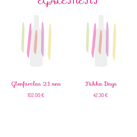
ÉGALEMENT
Glenfarclas 21 ans
Nikka Days
102.00
€
42.30
€