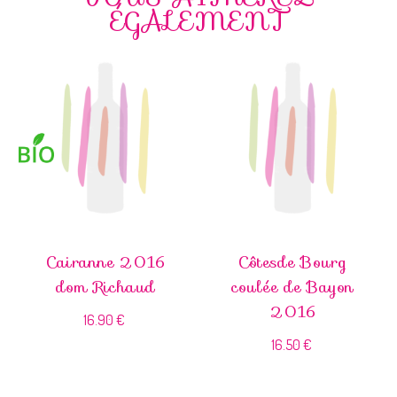
ÉGALEMENT
Cairanne 2016
Côtesde Bourg
dom Richaud
coulée de Bayon
2016
16.90
€
16.50
€