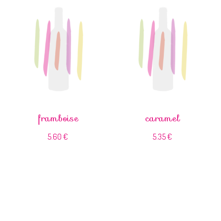
framboise
caramel
5.60
€
5.35
€