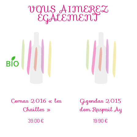
VOUS AIMEREZ
ÉGALEMENT
Cornas 2016 « les
Gigondas 2015
Chailles »
dom Raspail Ay
39.00
€
19.90
€