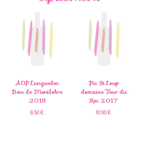
AOP Languedoc
Pic St Loup
Bois de Montlobre
domaine Tour du
2018
Roc 2017
6.50
€
10.90
€