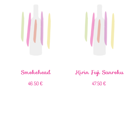
Smokehead
Kirin Fuji Sanroku
46.50
€
47.50
€