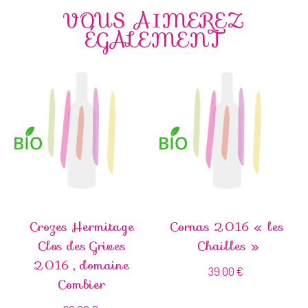
VOUS AIMEREZ
ÉGALEMENT
Crozes Hermitage
Cornas 2016 « les
Clos des Grives
Chailles »
2016 , domaine
39.00
€
Combier