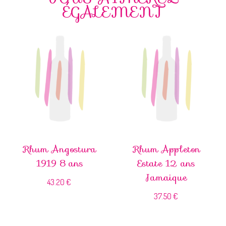
ÉGALEMENT
Rhum Angostura
Rhum Appleton
1919 8 ans
Estate 12 ans
Jamaique
43.20
€
37.50
€