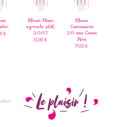
um
Rhum blanc
Rhum
ador
agricole HSE
Centenario
2007
20 ans Costa
90
€
Rica
35.90
€
71.00
€
ation.