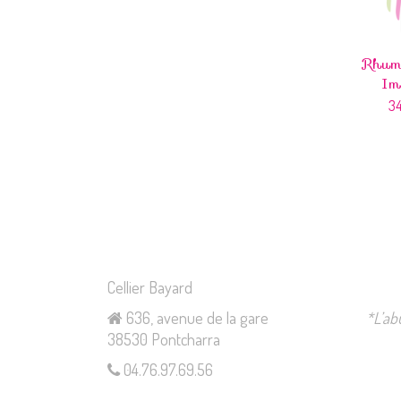
Rhum
Im
3
Cellier Bayard
636, avenue de la gare
*L’ab
38530 Pontcharra
04.76.97.69.56