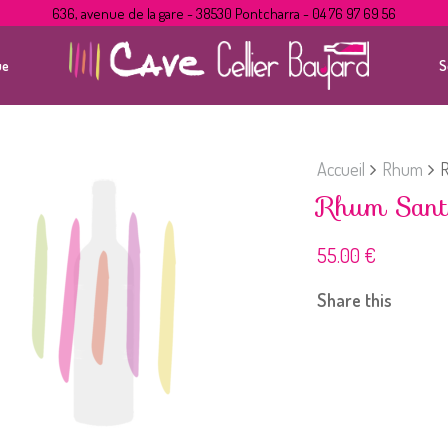
636, avenue de la gare - 38530 Pontcharra - 04 76 97 69 56
ue
S
Accueil
Rhum
R
Rhum Sant
55.00
€
Share this