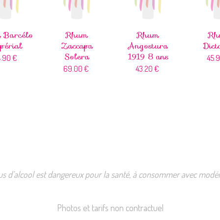
 Barcélo
Rhum
Rhum
Rh
périal
Zaccapa
Angostura
Dict
Solera
1919 8 ans
4.90
€
45.
69.00
€
43.20
€
us d’alcool est dangereux pour la santé, à consommer avec modér
Photos et tarifs non contractuel