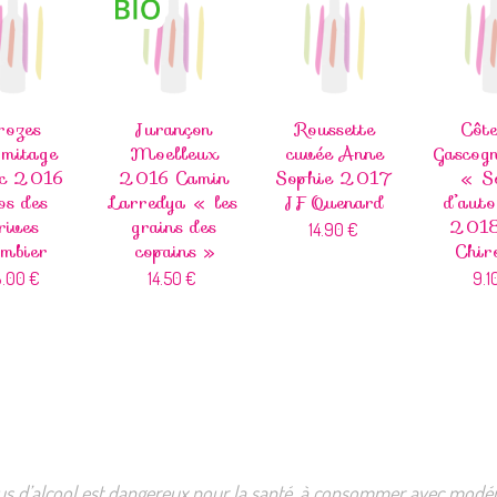
rozes
Jurançon
Roussette
Côte
mitage
Moelleux
cuvée Anne
Gascog
nc 2016
2016 Camin
Sophie 2017
« So
os des
Larredya « les
JF Quenard
d’aut
rives
grains des
2018
14.90
€
mbier
copains »
Chir
8.00
€
14.50
€
9.1
us d’alcool est dangereux pour la santé, à consommer avec modér