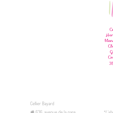
C
Her
bla
Cl
G
Co
3
Cellier Bayard
636, avenue de la gare
*L’ab