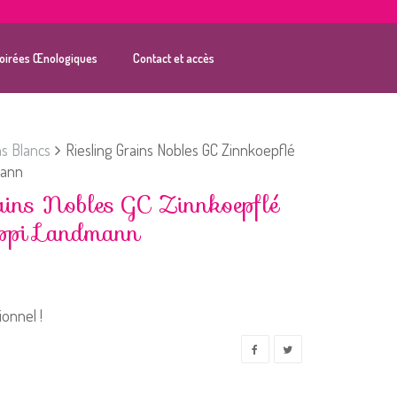
oirées Œnologiques
Contact et accès
ns Blancs
Riesling Grains Nobles GC Zinnkoepflé
mann
rains Nobles GC Zinnkoepflé
pi Landmann
onnel !