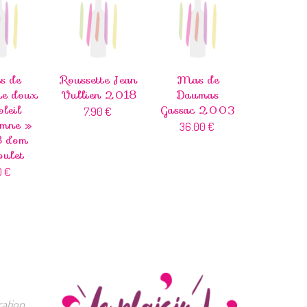
s de
Roussette Jean
Mas de
ne doux
Vullien 2018
Daumas
leil
Gassac 2003
7.90
€
omne »
36.00
€
 dom
oulet
0
€
ation.