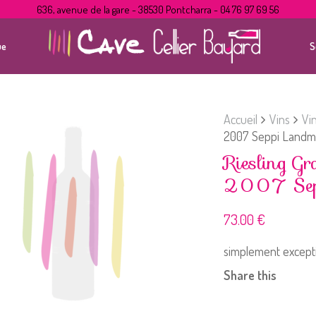
636, avenue de la gare - 38530 Pontcharra - 04 76 97 69 56
ue
S
Accueil
Vins
Vi
2007 Seppi Land
Riesling G
2007 Sep
73.00
€
simplement excepti
Share this