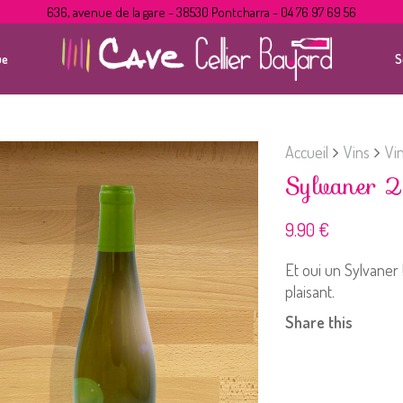
636, avenue de la gare - 38530 Pontcharra - 04 76 97 69 56
ue
S
Accueil
Vins
Vi
Sylvaner 
9.90
€
Et oui un Sylvaner 
plaisant.
Share this