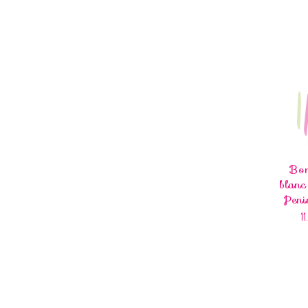
Bo
blanc
Pen
1