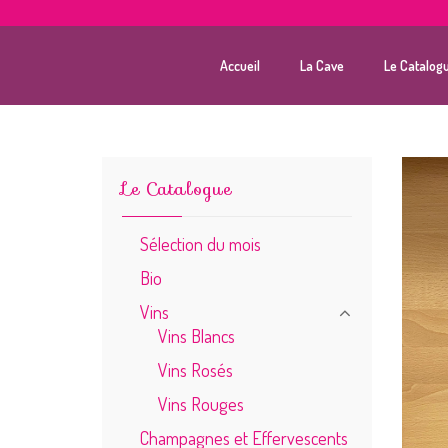
Accueil
La Cave
Le Catalog
Le Catalogue
Sélection du mois
Bio
Vins
Vins Blancs
Vins Rosés
Vins Rouges
Champagnes et Effervescents