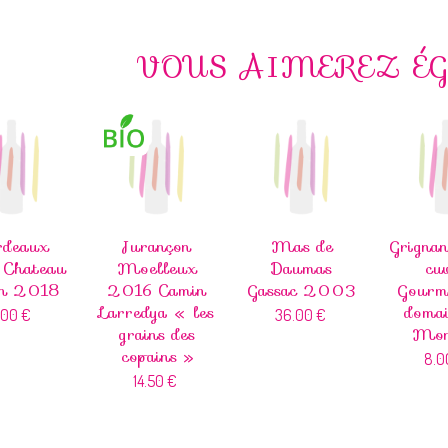
VOUS AIMEREZ É
rdeaux
Jurançon
Mas de
Grigna
 Chateau
Moelleux
Daumas
cu
in 2018
2016 Camin
Gassac 2003
Gourm
Larredya « les
domai
1.00
€
36.00
€
grains des
Mon
copains »
8.
14.50
€