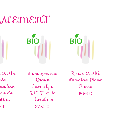
GALEMENT
n 2019,
Jurançon sec
Roaix 2016,
vée
Camin
domaine Pique
andise
Larredya
Basse
ne de
2017 « la
15.50
€
tine
Virada »
00
€
27.50
€