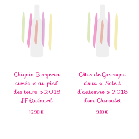
Chignin Bergeron
Côtes de Gascogne
cuvée « au pied
doux « Soleil
des tours » 2018
d’automne » 2018
JF Quénard
dom Chiroulet
16.90
€
9.10
€