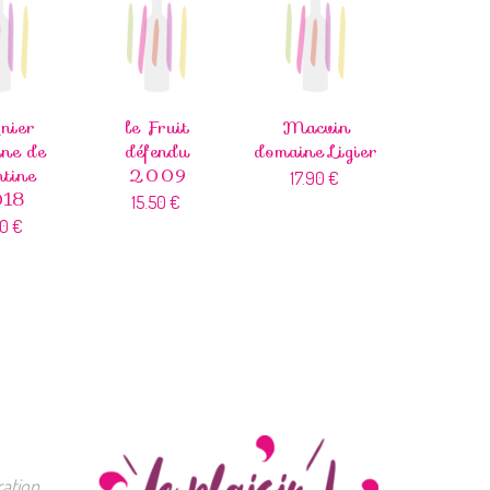
nier
le Fruit
Macvin
ne de
défendu
domaine Ligier
tine
2009
17.90
€
18
15.50
€
80
€
ation.