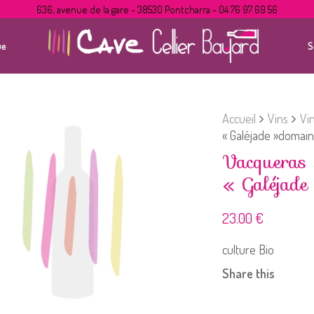
636, avenue de la gare - 38530 Pontcharra - 04 76 97 69 56
ue
S
Accueil
Vins
Vi
« Galéjade »domain
Vacqueras
« Galéjade
23.00
€
culture Bio
Share this