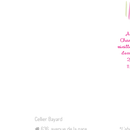
A
Cha
vieil
dom
1
Cellier Bayard
636, avenue de la gare
*L’ab