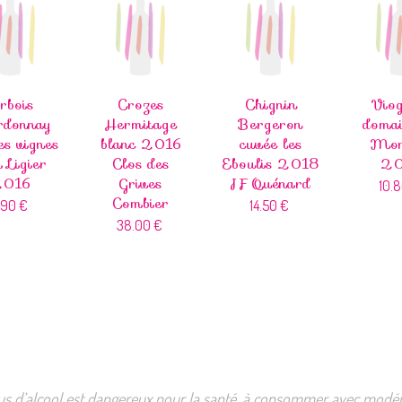
rbois
Crozes
Chignin
Viog
rdonnay
Hermitage
Bergeron
domai
les vignes
blanc 2016
cuvée les
Mon
 Ligier
Clos des
Eboulis 2018
20
2016
Grives
JF Quénard
10.
Combier
1.90
€
14.50
€
38.00
€
us d’alcool est dangereux pour la santé, à consommer avec modér