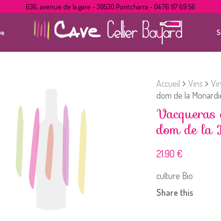
636, avenue de la gare - 38530 Pontcharra - 04 76 97 69 56
ue
S
Accueil
Vins
Vi
dom de la Monardi
Vacqueras 
dom de la 
21.90
€
culture Bio
Share this