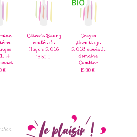
raine
Côtesde Bourg
Crozes
iéres
coulée de
Hermitage
anges
Bayon 2016
2018 cuvée L,
1, H
domaine
16.50
€
onnet
Combier
60
€
15.90
€
ation.