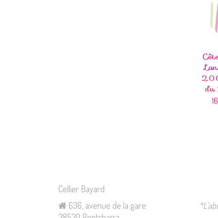
Côt
Lan
200
du 
1
Cellier Bayard
636, avenue de la gare
*L’ab
38530 Pontcharra