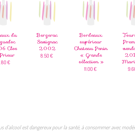
eaux du
Bergerac
Bordeaux
Tour
guedoc
Savignac
supérieur
Prem
6 Clos
2002
Chateau Penin
vend
Prieur
« Grande
201
8.50
€
sélection »
Mari
6.80
€
11.00
€
9.
us d’alcool est dangereux pour la santé, à consommer avec modér