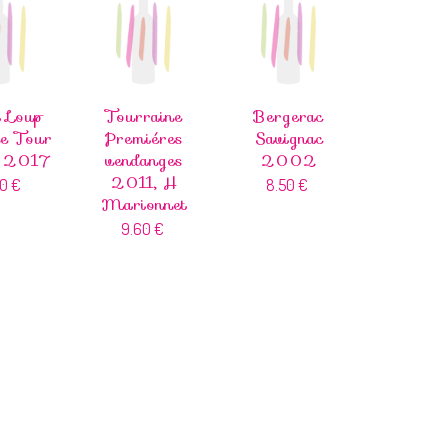
t Loup
Tourraine
Bergerac
e Tour
Premiéres
Savignac
c 2017
vendanges
2002
2011, H
90
€
8.50
€
Marionnet
9.60
€