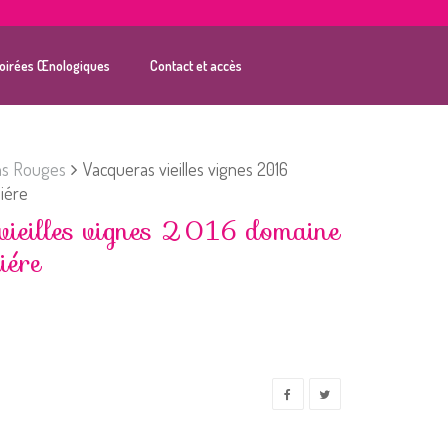
oirées Œnologiques
Contact et accès
ns Rouges
Vacqueras vieilles vignes 2016
iére
vieilles vignes 2016 domaine
iére