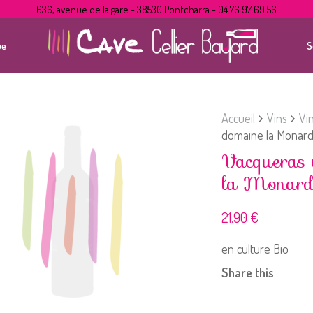
636, avenue de la gare - 38530 Pontcharra - 04 76 97 69 56
ue
S
Accueil
Vins
Vi
domaine la Monard
Vacqueras 
la Monard
21.90
€
en culture Bio
Share this