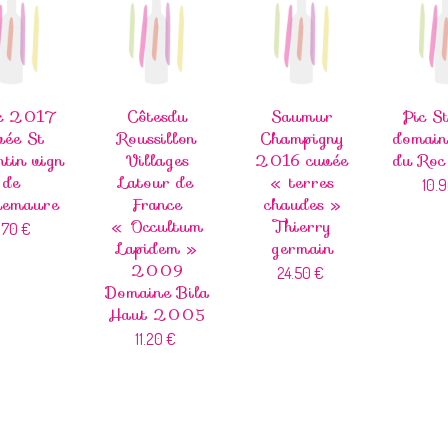
ac 2017
Côtesdu
Saumur
Pic S
vée St
Roussillon
Champigny
domain
tin vign
Villages
2016 cuvée
du Ro
de
Latour de
« terres
10.
uemaure
France
chaudes »
« Occultum
Thierry
.70
€
Lapidem »
germain
2009
24.50
€
Domaine Bila
Haut 2005
11.20
€