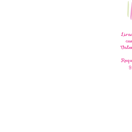
Lir
cu
Valen
Roq
9