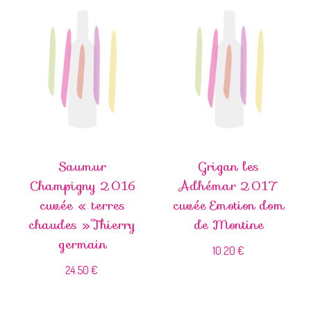
Saumur
Grigan les
Champigny 2016
Adhémar 2017
cuvée « terres
cuvée Emotion dom
chaudes » Thierry
de Montine
germain
10.20
€
24.50
€