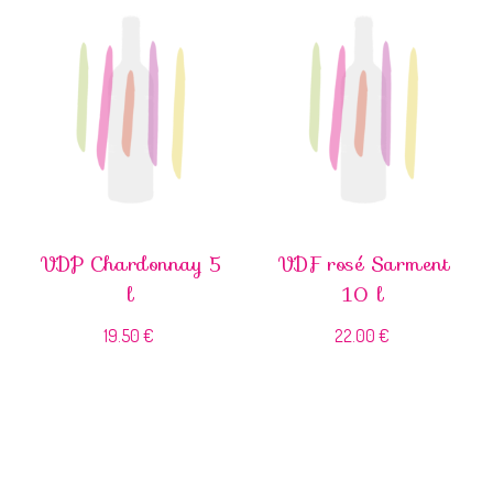
VDP Chardonnay 5
VDF rosé Sarment
l
10 l
19.50
€
22.00
€