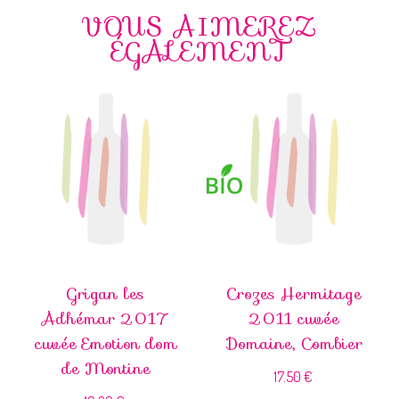
VOUS AIMEREZ
ÉGALEMENT
Grigan les
Crozes Hermitage
Adhémar 2017
2011 cuvée
cuvée Emotion dom
Domaine, Combier
de Montine
17.50
€