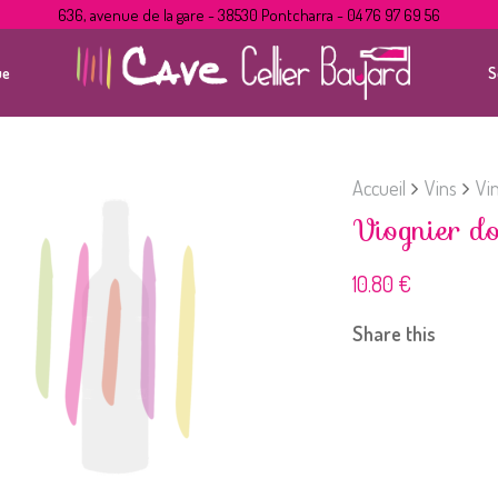
636, avenue de la gare - 38530 Pontcharra - 04 76 97 69 56
ue
S
Accueil
Vins
Vi
Viognier 
10.80
€
Share this