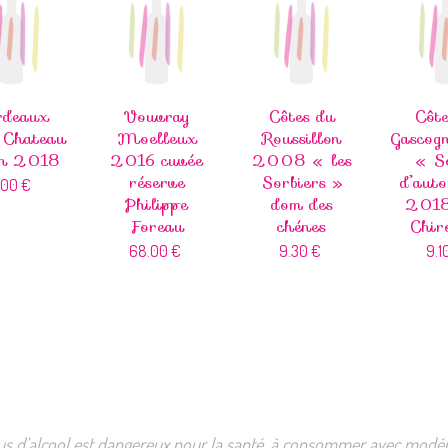
rdeaux
Vouvray
Côtes du
Côte
 Chateau
Moelleux
Roussillon
Gascog
in 2018
2016 cuvée
2008 « les
« So
réserve
Sorbiers »
d’aut
1.00
€
Philippe
dom des
2018
Foreau
chénes
Chir
68.00
€
9.30
€
9.1
us d’alcool est dangereux pour la santé, à consommer avec modér