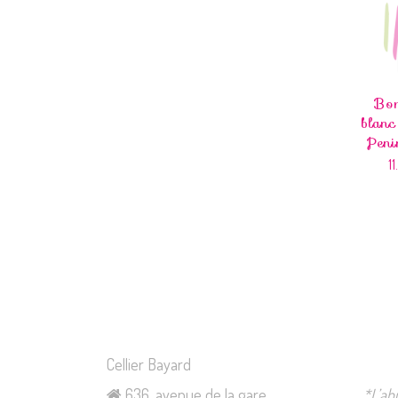
Bo
blanc
Pen
1
Cellier Bayard
636, avenue de la gare
*L’ab