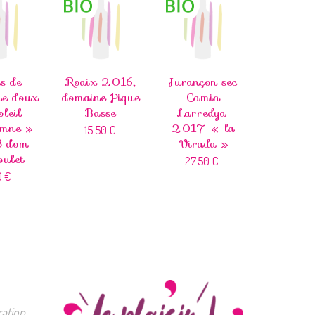
s de
Roaix 2016,
Jurançon sec
ne doux
domaine Pique
Camin
leil
Basse
Larredya
omne »
2017 « la
15.50
€
 dom
Virada »
oulet
27.50
€
0
€
ation.