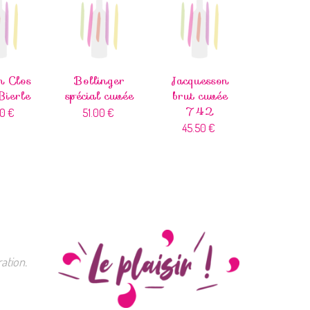
n Clos
Bollinger
Jacquesson
Bierle
spécial cuvée
brut cuvée
742
00
€
51.00
€
45.50
€
ation.