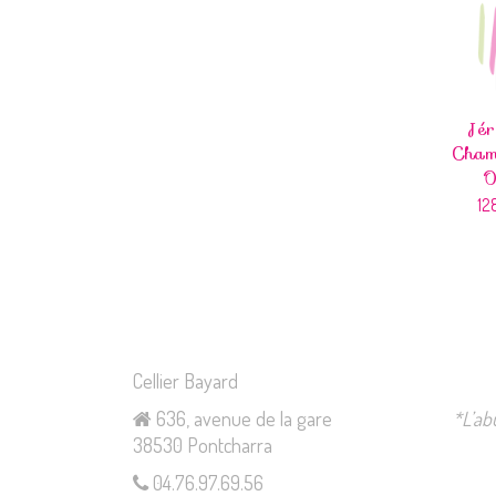
Jé
Cham
O
12
Cellier Bayard
636, avenue de la gare
*L’ab
38530 Pontcharra
04.76.97.69.56