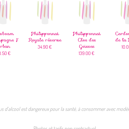
roboam
Philipponnat
Philipponnat
Cerdo
pagne F
Royale réserve
Clos des
de la 
rban
Goisses
34.90
€
10.
8.50
€
139.00
€
us d’alcool est dangereux pour la santé, à consommer avec modér
Photos et tarifs non contractuel