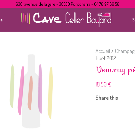
636, avenue de la gare - 38530 Pontcharra - 04 76 97 69 56
ue
S
Accueil
Champagn
Huet 2012
Vouvray pé
18.50
€
Share this