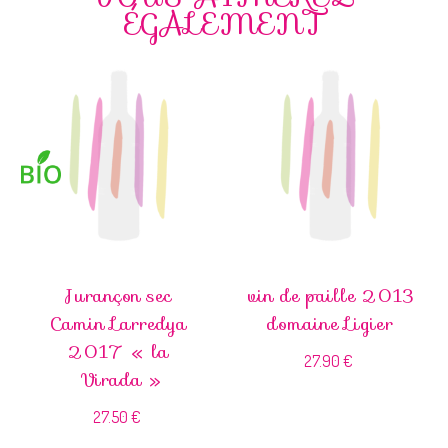
ÉGALEMENT
Jurançon sec
vin de paille 2013
Camin Larredya
domaine Ligier
2017 « la
27.90
€
Virada »
27.50
€