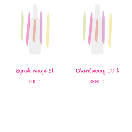
Syrah rouge 5l
Chardonnay 10 l
17.10
€
35.00
€