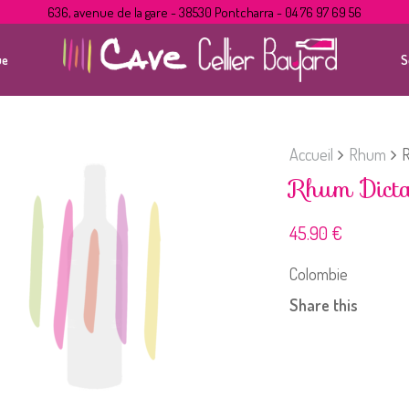
636, avenue de la gare - 38530 Pontcharra - 04 76 97 69 56
ue
S
Accueil
Rhum
R
Rhum Dict
45.90
€
Colombie
Share this