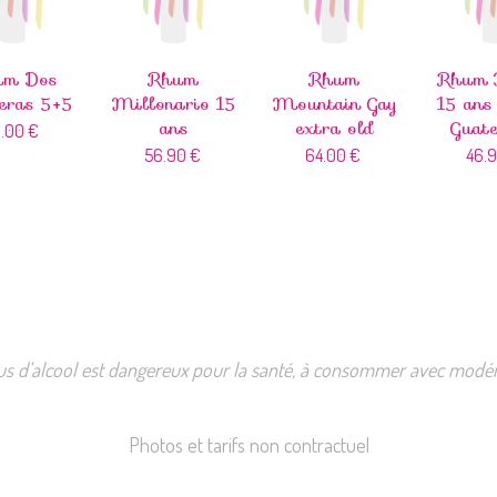
um Dos
Rhum
Rhum
Rhum 
ras 5+5
Millonario 15
Mountain Gay
15 ans
ans
extra old
Guat
3.00
€
56.90
€
64.00
€
46.
us d’alcool est dangereux pour la santé, à consommer avec modér
Photos et tarifs non contractuel