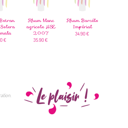
Botran
Rhum blanc
Rhum Barcélo
 Solera
agricole HSE
Impérial
emala
2007
34.90
€
90
€
35.90
€
ation.