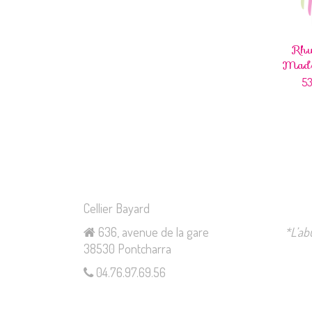
Rh
Made
5
Cellier Bayard
636, avenue de la gare
*L’ab
38530 Pontcharra
04.76.97.69.56