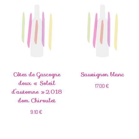
Côtes de Gascogne
Sauvignon blanc
doux « Soleil
17.00
€
d’automne » 2018
dom Chiroulet
9.10
€